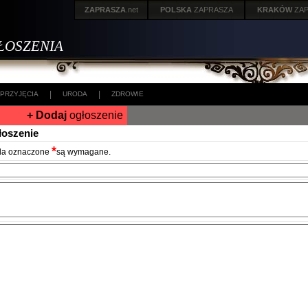
ZAPRASZA
.net
POLSKA
ZAPRASZA
KRAKÓW
ZA
ŁOSZENIA
|
|
PRZYJĘCIA
URODA
ZDROWIE
+ Dodaj
ogłoszenie
łoszenie
*
la oznaczone
są wymagane.