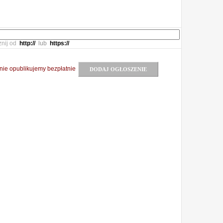
znij od
http://
lub
https://
nie opublikujemy bezpłatnie