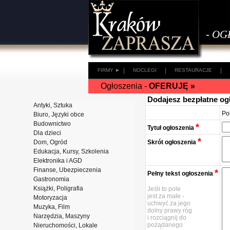
- OG
|
|
|
FIRMY ►
NOCLEGI
RESTAURACJE
Ogłoszenia -
OFERUJĘ »
Dodajesz bezpłatne og
Antyki, Sztuka
Po
Biuro, Języki obce
Budownictwo
*
Tytuł ogłoszenia
Dla dzieci
*
Dom, Ogród
Skrót ogłoszenia
Edukacja, Kursy, Szkolenia
Elektronika i AGD
Finanse, Ubezpieczenia
*
Pełny tekst ogłoszenia
Gastronomia
Książki, Poligrafia
Jeśli to pole
jest za małe -
Motoryzacja
uchwyć za jego
Muzyka, Film
dolny prawy róg
Narzędzia, Maszyny
i rozciągnij do
pożądanego
Nieruchomości, Lokale