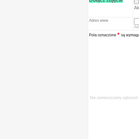
Dołącz zdjęcie
Ak
Adres www
Ad
*
Pola oznaczone
są wymag
Nie zamieszczamy ogłoszeń o