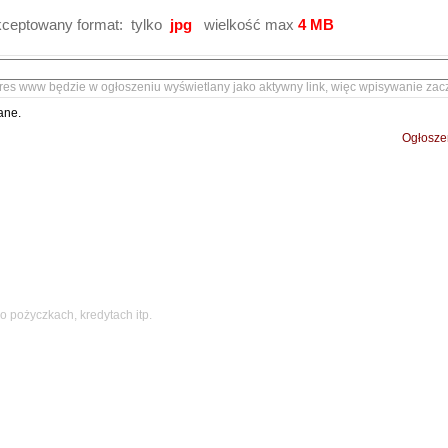
ceptowany format: tylko
jpg
wielkość max
4 MB
res www będzie w ogłoszeniu wyświetlany jako aktywny link, więc wpisywanie zac
ane.
Ogłosze
 pożyczkach, kredytach itp.