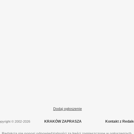
Dodaj ogłoszenie
KRAKÓW ZAPRASZA
Kontakt z Redak
pyright
©
2002-2026
Redakcja nie ponosi odpowiedzialności za treści zamieszczone w ogłoszeniach.