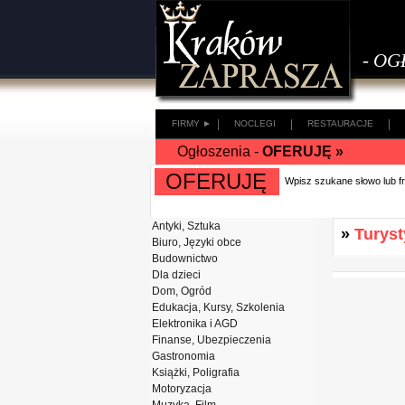
- OG
|
|
|
FIRMY ►
NOCLEGI
RESTAURACJE
Ogłoszenia -
OFERUJĘ »
OFERUJĘ
Wpisz szukane słowo lub 
Antyki, Sztuka
»
Turyst
Biuro, Języki obce
Budownictwo
Dla dzieci
Dom, Ogród
Edukacja, Kursy, Szkolenia
Elektronika i AGD
Finanse, Ubezpieczenia
Gastronomia
Książki, Poligrafia
Motoryzacja