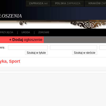
ZAPRASZA
.net
POLSKA
ZAPRASZA
KRAKÓW
ZA
ŁOSZENIA
|
|
PRZYJĘCIA
URODA
ZDROWIE
+ Dodaj
ogłoszenie
frazę.
yka, Sport