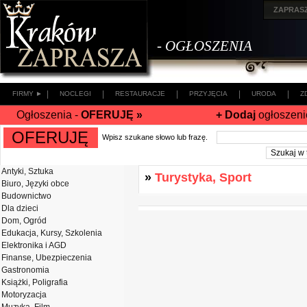
ZAPRAS
- OGŁOSZENIA
|
|
|
|
|
FIRMY ►
NOCLEGI
RESTAURACJE
PRZYJĘCIA
URODA
Z
Ogłoszenia -
OFERUJĘ »
+ Dodaj
ogłoszeni
OFERUJĘ
Wpisz szukane słowo lub frazę.
Antyki, Sztuka
»
Turystyka, Sport
Biuro, Języki obce
Budownictwo
Dla dzieci
Dom, Ogród
Edukacja, Kursy, Szkolenia
Elektronika i AGD
Finanse, Ubezpieczenia
Gastronomia
Książki, Poligrafia
Motoryzacja