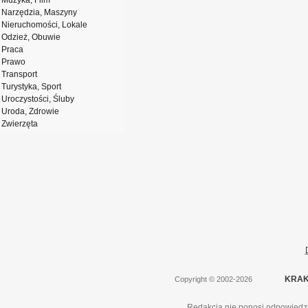
Muzyka, Film
Narzędzia, Maszyny
Nieruchomości, Lokale
Odzież, Obuwie
Praca
Prawo
Transport
Turystyka, Sport
Uroczystości, Śluby
Uroda, Zdrowie
Zwierzęta
KRAK
Copyright
©
2002-2026
Redakcja nie ponosi odpowiedzi