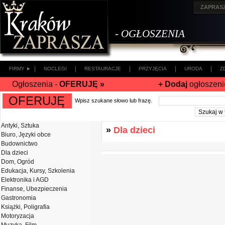
ZAPRAS
- OGŁOSZENIA
|
|
|
|
|
FIRMY ►
NOCLEGI
RESTAURACJE
PRZYJĘCIA
URODA
Z
Ogłoszenia -
OFERUJĘ »
+ Dodaj
ogłoszeni
OFERUJĘ
Wpisz szukane słowo lub frazę.
Antyki, Sztuka
»
Dla dzieci
Biuro, Języki obce
Budownictwo
Dla dzieci
Dom, Ogród
Edukacja, Kursy, Szkolenia
Elektronika i AGD
Finanse, Ubezpieczenia
Gastronomia
Książki, Poligrafia
Motoryzacja