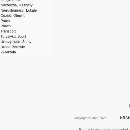
Muzyka, Film
Narzędzia, Maszyny
Nieruchomości, Lokale
Odzież, Obuwie
Praca
Prawo
Transport
Turystyka, Sport
Uroczystości, Śluby
Uroda, Zdrowie
Zwierzęta
KRAK
Copyright
©
2002-2026
Redakcja nie ponosi odpowiedzi