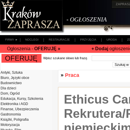
ZAPRAS
- OGŁOSZENIA
|
|
|
|
|
FIRMY ►
NOCLEGI
RESTAURACJE
PRZYJĘCIA
URODA
Z
Ogłoszenia -
OFERUJĘ »
+ Dodaj
ogłoszeni
OFERUJĘ
Wpisz szukane słowo lub frazę.
Antyki, Sztuka
»
Praca
Biuro, Języki obce
Budownictwo
Dla dzieci
Dom, Ogród
Ethicus Ca
Edukacja, Kursy, Szkolenia
Elektronika i AGD
Rekrutera/
Finanse, Ubezpieczenia
Gastronomia
Książki, Poligrafia
niemiecki
Motoryzacja