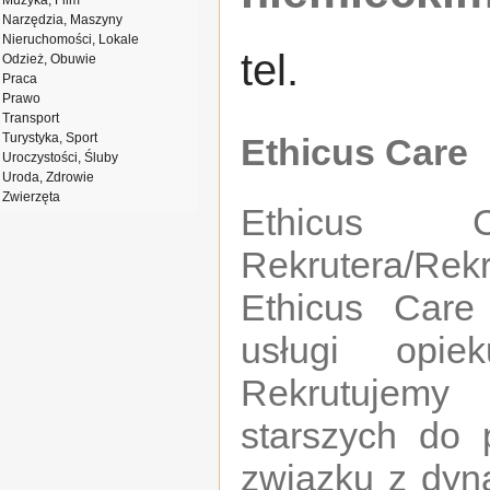
Muzyka, Film
Narzędzia, Maszyny
Nieruchomości, Lokale
tel.
Odzież, Obuwie
Praca
Prawo
Transport
Turystyka, Sport
Ethicus Care
Uroczystości, Śluby
Uroda, Zdrowie
Zwierzęta
Ethicus 
Rekrutera/Rekr
Ethicus Care
usługi opie
Rekrutujemy
starszych do
związku z dy