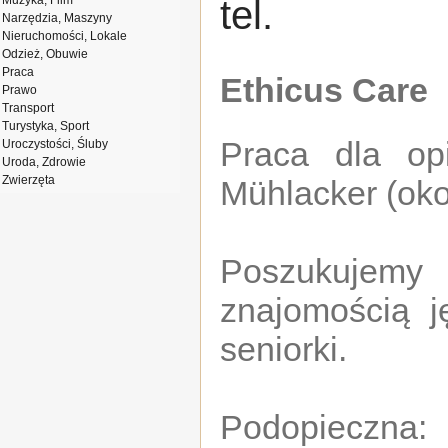
Muzyka, Film
tel.
Narzędzia, Maszyny
Nieruchomości, Lokale
Odzież, Obuwie
Praca
Ethicus Care
Prawo
Transport
Turystyka, Sport
Praca dla o
Uroczystości, Śluby
Uroda, Zdrowie
Zwierzęta
Mühlacker (oko
Poszukujemy
znajomością j
seniorki.
Podopieczna: