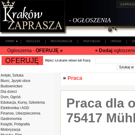
ZAPRAS
- OGŁOSZENIA
|
|
|
|
|
FIRMY ►
NOCLEGI
RESTAURACJE
PRZYJĘCIA
URODA
Z
Ogłoszenia -
OFERUJĘ »
+ Dodaj
ogłoszeni
OFERUJĘ
Wpisz szukane słowo lub frazę.
Antyki, Sztuka
»
Praca
Biuro, Języki obce
Budownictwo
Dla dzieci
Dom, Ogród
Praca dla 
Edukacja, Kursy, Szkolenia
Elektronika i AGD
75417 Müh
Finanse, Ubezpieczenia
Gastronomia
Książki, Poligrafia
Motoryzacja