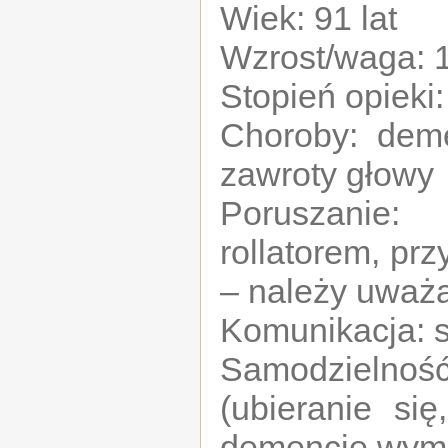
Wiek: 91 lat
Wzrost/waga: 1
Stopień opieki
Choroby: deme
zawroty głowy
Poruszanie:
rollatorem, pr
– należy uważa
Komunikacja: s
Samodzielno
(ubieranie si
demencję wyma