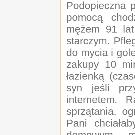
Podopieczna p
pomocą chodz
mężem 91 lat
starczym. Pfle
do mycia i gol
zakupy 10 min
łazienką (czas
syn jeśli pr
internetem. 
sprzątania, og
Pani chciałab
domowym, m