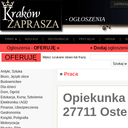
ZAPRAS
- OGŁOSZENIA
|
|
|
|
|
FIRMY ►
NOCLEGI
RESTAURACJE
PRZYJĘCIA
URODA
Z
Ogłoszenia -
OFERUJĘ »
+ Dodaj
ogłoszeni
OFERUJĘ
Wpisz szukane słowo lub frazę.
Antyki, Sztuka
»
Praca
Biuro, Języki obce
Budownictwo
Dla dzieci
Dom, Ogród
Opiekunka
Edukacja, Kursy, Szkolenia
Elektronika i AGD
27711 Oste
Finanse, Ubezpieczenia
Gastronomia
Książki, Poligrafia
Motoryzacja