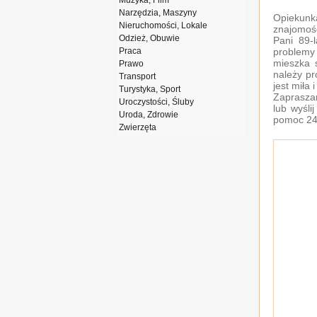
Muzyka, Film
Narzędzia, Maszyny
Opiekunk
Nieruchomości, Lokale
znajomośc
Odzież, Obuwie
Pani 89-
Praca
problemy 
mieszka 
Prawo
należy pr
Transport
jest miła i
Turystyka, Sport
Zapraszam
Uroczystości, Śluby
lub wyśli
Uroda, Zdrowie
pomoc 24
Zwierzęta