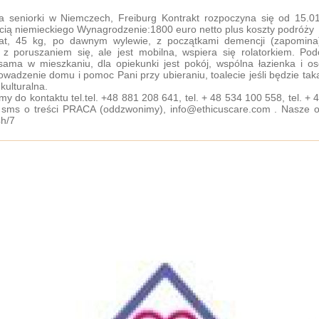
a seniorki w Niemczech, Freiburg Kontrakt rozpoczyna się od 15.
ią niemieckiego Wynagrodzenie:1800 euro netto plus koszty podróży
lat, 45 kg, po dawnym wylewie, z początkami demencji (zapomina)
z poruszaniem się, ale jest mobilna, wspiera się rolatorkiem. Pod
sama w mieszkaniu, dla opiekunki jest pokój, wspólna łazienka i 
owadzenie domu i pomoc Pani przy ubieraniu, toalecie jeśli będzie taka
 kulturalna.
y do kontaktu tel.tel. +48 881 208 641, tel. + 48 534 100 558, tel. +
j sms o treści PRACA (oddzwonimy), info@ethicuscare.com . Nasze o
h/7