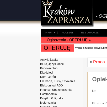
- OG
|
|
|
FIRMY ►
NOCLEGI
RESTAURACJE
Ogłoszenia -
OFERUJĘ »
OFERUJĘ
Wpisz szukane słowo lub 
Antyki, Sztuka
»
Praca
Biuro, Języki obce
Budownictwo
Dla dzieci
Dom, Ogród
Opiek
Edukacja, Kursy, Szkolenia
Elektronika i AGD
Finanse, Ubezpieczenia
tel.
Gastronomia
Książki, Poligrafia
Motoryzacja
Ethicus 