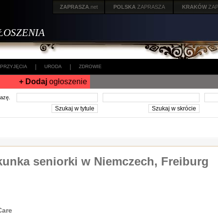
ZAPRASZA
.net
POLSKA
ZAPRASZA
KRAKÓW
ZA
ŁOSZENIA
|
|
PRZYJĘCIA
URODA
ZDROWIE
+ Dodaj
ogłoszenie
frazę.
unka seniorki w Niemczech, Freiburg
Care