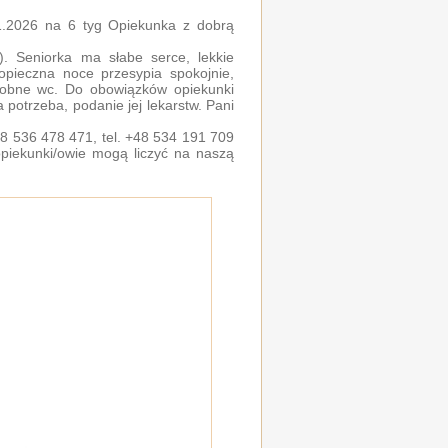
01.2026 na 6 tyg Opiekunka z dobrą
. Seniorka ma słabe serce, lekkie
opieczna noce przesypia spokojnie,
osobne wc. Do obowiązków opiekunki
 potrzeba, podanie jej lekarstw. Pani
 48 536 478 471, tel. +48 534 191 709
piekunki/owie mogą liczyć na naszą